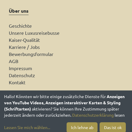
Über uns
Geschichte
Unsere Luxusreisebusse
Kaiser-Qualität
Karriere / Jobs
Bewerbungsformular
AGB
Impressum
Datenschutz
Kontakt
Hallo! Könnten wir bitte einige zusätzliche Dienste für
Anzeigen
von YouTube Videos, Anzeigen interaktiver Karten & Styling
(Schriftarten)
aktivieren? Sie können Ihre Zustimmung später
jederzeit ändern oder zurückziehen.
Datenschutzerklärung
lesen
Cookieeinstellungen
Lassen Sie mich wählen
...
Ich lehne ab
Das ist ok
xtoura
ist ein Produkt von
satzart
© 2026